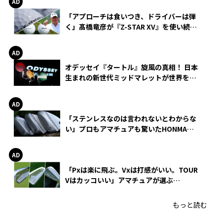
「アプローチは食いつき、ドライバーは弾
く」髙橋竜彦が『Z-STAR XV』を使い続け
る理由
オデッセイ『タートル』旋風の真相！ 日本
生まれの新世代ミッドマレットが世界を席
巻
「ステンレスなのは言われないとわからな
い」プロもアマチュアも驚いたHONMA
WEDGEの打感とスピン
「Pxは楽に飛ぶ。Vxは打感がいい。TOUR
Vはカッコいい」アマチュアが選ぶ
HONMA「T//WORLD アイアン」
もっと読む