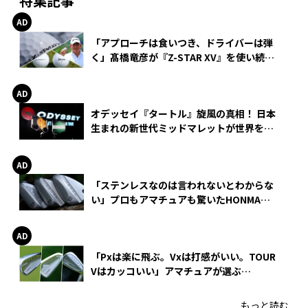
特集記事
「アプローチは食いつき、ドライバーは弾
く」髙橋竜彦が『Z-STAR XV』を使い続け
る理由
オデッセイ『タートル』旋風の真相！ 日本
生まれの新世代ミッドマレットが世界を席
巻
「ステンレスなのは言われないとわからな
い」プロもアマチュアも驚いたHONMA
WEDGEの打感とスピン
「Pxは楽に飛ぶ。Vxは打感がいい。TOUR
Vはカッコいい」アマチュアが選ぶ
HONMA「T//WORLD アイアン」
もっと読む