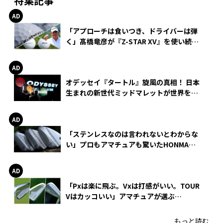
特集記事
「アプローチは食いつき、ドライバーは弾
く」髙橋竜彦が『Z-STAR XV』を使い続け
る理由
オデッセイ『タートル』旋風の真相！ 日本
生まれの新世代ミッドマレットが世界を席
巻
「ステンレスなのは言われないとわからな
い」プロもアマチュアも驚いたHONMA
WEDGEの打感とスピン
「Pxは楽に飛ぶ。Vxは打感がいい。TOUR
Vはカッコいい」アマチュアが選ぶ
HONMA「T//WORLD アイアン」
もっと読む