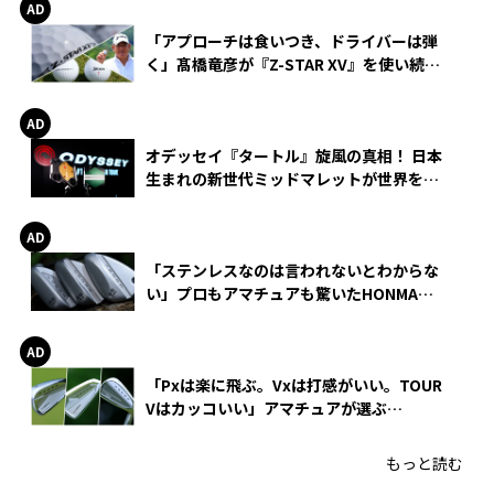
「アプローチは食いつき、ドライバーは弾
く」髙橋竜彦が『Z-STAR XV』を使い続け
る理由
オデッセイ『タートル』旋風の真相！ 日本
生まれの新世代ミッドマレットが世界を席
巻
「ステンレスなのは言われないとわからな
い」プロもアマチュアも驚いたHONMA
WEDGEの打感とスピン
「Pxは楽に飛ぶ。Vxは打感がいい。TOUR
Vはカッコいい」アマチュアが選ぶ
HONMA「T//WORLD アイアン」
もっと読む