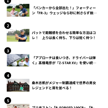
「バンカーから全部出た！」フォーティー
ン「FR-3」ウェッジなら砂に刺さらず脱出
できる？
パットで距離感を合わせる簡単な方法はコ
レ！ 上りは長く持ち、下りは短く持つ！
「アプローチは食いつき、ドライバーは弾
く」髙橋竜彦が『Z-STAR XV』を使い続け
る理由
桑木志帆がメジャー制覇達成で世界の男女
レジェンドと肩を並べる！
ブリヂストン「B-FORGED 100CB」「B-