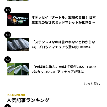
る理由
オデッセイ『タートル』旋風の真相！ 日本
生まれの新世代ミッドマレットが世界を席
巻
「ステンレスなのは言われないとわからな
い」プロもアマチュアも驚いたHONMA
WEDGEの打感とスピン
「Pxは楽に飛ぶ。Vxは打感がいい。TOUR
Vはカッコいい」アマチュアが選ぶ
HONMA「T//WORLD アイアン」
もっと読む
人気記事ランキング