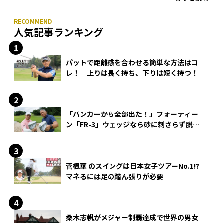
人気記事ランキング
パットで距離感を合わせる簡単な方法はコ
レ！ 上りは長く持ち、下りは短く持つ！
「バンカーから全部出た！」フォーティー
ン「FR-3」ウェッジなら砂に刺さらず脱出
できる？
菅楓華 のスイングは日本女子ツアーNo.1!?
マネるには足の踏ん張りが必要
桑木志帆がメジャー制覇達成で世界の男女