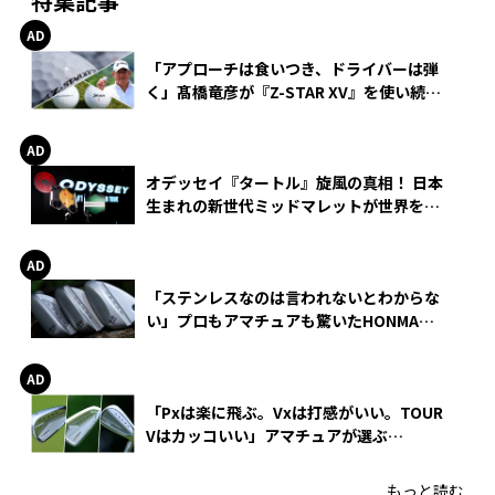
特集記事
「アプローチは食いつき、ドライバーは弾
く」髙橋竜彦が『Z-STAR XV』を使い続け
る理由
オデッセイ『タートル』旋風の真相！ 日本
生まれの新世代ミッドマレットが世界を席
巻
「ステンレスなのは言われないとわからな
い」プロもアマチュアも驚いたHONMA
WEDGEの打感とスピン
「Pxは楽に飛ぶ。Vxは打感がいい。TOUR
Vはカッコいい」アマチュアが選ぶ
HONMA「T//WORLD アイアン」
もっと読む