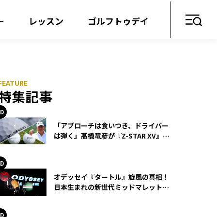
ー
レッスン
ゴルフトゥデイ
特集記事
「アプローチは食いつき、ドライバー
は弾く」髙橋竜彦が『Z-STAR XV』を
使い続ける理由
オデッセイ『タートル』旋風の真相！
日本生まれの新世代ミッドマレットが
世界を席巻