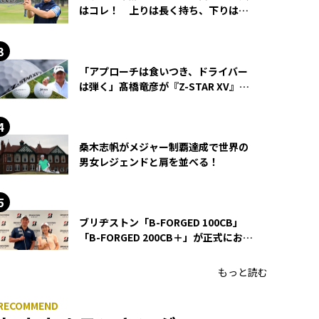
はコレ！ 上りは長く持ち、下りは短
く持つ！
「アプローチは食いつき、ドライバー
は弾く」髙橋竜彦が『Z-STAR XV』を
使い続ける理由
桑木志帆がメジャー制覇達成で世界の
男女レジェンドと肩を並べる！
ブリヂストン「B-FORGED 100CB」
「B-FORGED 200CB＋」が正式にお披
露目！ あのアイアンの正体がついに
明らかに！
もっと読む