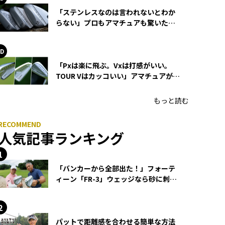
「ステンレスなのは言われないとわか
らない」プロもアマチュアも驚いた
HONMA WEDGEの打感とスピン
「Pxは楽に飛ぶ。Vxは打感がいい。
TOUR Vはカッコいい」アマチュアが選
ぶHONMA「T//WORLD アイアン」
もっと読む
人気記事ランキング
「バンカーから全部出た！」フォーテ
ィーン「FR-3」ウェッジなら砂に刺さ
らず脱出できる？
パットで距離感を合わせる簡単な方法