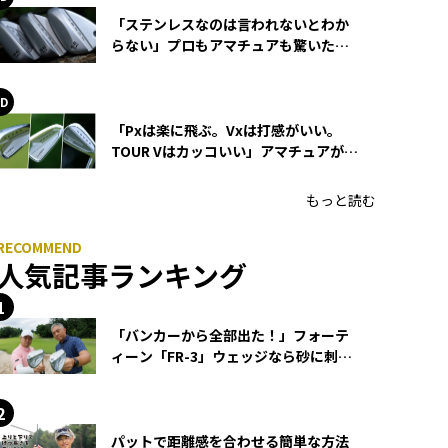
「ステンレスなのは言われないとわか
らない」プロもアマチュアも驚いた
HONMA WEDGEの打感とスピン
「Pxは楽に飛ぶ。Vxは打感がいい。
TOUR Vはカッコいい」アマチュアが選
ぶHONMA「T//WORLD アイアン」
もっと読む
人気記事ランキング
「バンカーから全部出た！」フォーテ
ィーン「FR-3」ウェッジなら砂に刺さ
らず脱出できる？
パットで距離感を合わせる簡単な方法