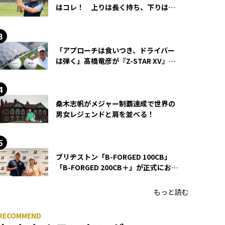
はコレ！ 上りは長く持ち、下りは短
く持つ！
「アプローチは食いつき、ドライバー
は弾く」髙橋竜彦が『Z-STAR XV』を
使い続ける理由
桑木志帆がメジャー制覇達成で世界の
男女レジェンドと肩を並べる！
ブリヂストン「B-FORGED 100CB」
「B-FORGED 200CB＋」が正式にお披
露目！ あのアイアンの正体がついに
明らかに！
もっと読む