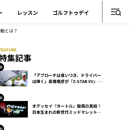
ー
レッスン
ゴルフトゥデイ
言動とは？
特集記事
「アプローチは食いつき、ドライバー
は弾く」髙橋竜彦が『Z-STAR XV』を
使い続ける理由
オデッセイ『タートル』旋風の真相！
日本生まれの新世代ミッドマレットが
世界を席巻