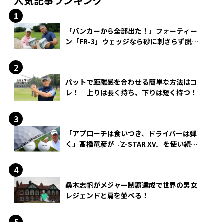
人気記事ランキング
「バンカーから全部出た！」フォーティー
ン「FR-3」ウェッジなら砂に刺さらず脱出
できる？
パットで距離感を合わせる簡単な方法はコ
レ！ 上りは長く持ち、下りは短く持つ！
「アプローチは食いつき、ドライバーは弾
く」髙橋竜彦が『Z-STAR XV』を使い続け
る理由
桑木志帆がメジャー制覇達成で世界の男女
レジェンドと肩を並べる！