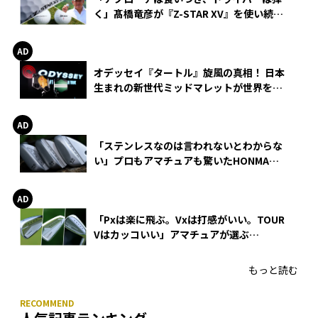
く」髙橋竜彦が『Z-STAR XV』を使い続け
る理由
オデッセイ『タートル』旋風の真相！ 日本
生まれの新世代ミッドマレットが世界を席
巻
「ステンレスなのは言われないとわからな
い」プロもアマチュアも驚いたHONMA
WEDGEの打感とスピン
「Pxは楽に飛ぶ。Vxは打感がいい。TOUR
Vはカッコいい」アマチュアが選ぶ
HONMA「T//WORLD アイアン」
もっと読む