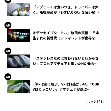
「アプローチは食いつき、ドライバーは弾
く」髙橋竜彦が『Z-STAR XV』を使い続け
る理由
オデッセイ『タートル』旋風の真相！ 日本
生まれの新世代ミッドマレットが世界を席
巻
「ステンレスなのは言われないとわからな
い」プロもアマチュアも驚いたHONMA
WEDGEの打感とスピン
「Pxは楽に飛ぶ。Vxは打感がいい。TOUR
Vはカッコいい」アマチュアが選ぶ
HONMA「T//WORLD アイアン」
もっと読む