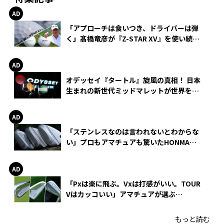
「アプローチは食いつき、ドライバーは弾
く」髙橋竜彦が『Z-STAR XV』を使い続け
る理由
オデッセイ『タートル』旋風の真相！ 日本
生まれの新世代ミッドマレットが世界を席
巻
「ステンレスなのは言われないとわからな
い」プロもアマチュアも驚いたHONMA
WEDGEの打感とスピン
「Pxは楽に飛ぶ。Vxは打感がいい。TOUR
Vはカッコいい」アマチュアが選ぶ
HONMA「T//WORLD アイアン」
もっと読む