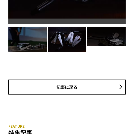
、あ
シス
ドの
。現
に配
く、
証が
記事に戻る
特集記事