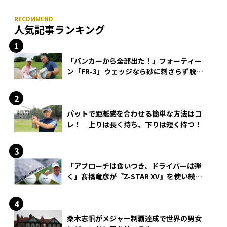
人気記事ランキング
「バンカーから全部出た！」フォーティー
ン「FR-3」ウェッジなら砂に刺さらず脱出
できる？
パットで距離感を合わせる簡単な方法はコ
レ！ 上りは長く持ち、下りは短く持つ！
「アプローチは食いつき、ドライバーは弾
く」髙橋竜彦が『Z-STAR XV』を使い続け
る理由
桑木志帆がメジャー制覇達成で世界の男女