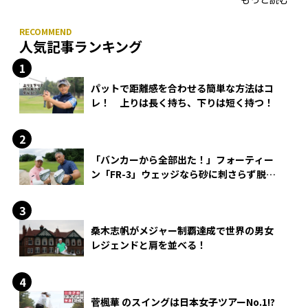
人気記事ランキング
パットで距離感を合わせる簡単な方法はコ
レ！ 上りは長く持ち、下りは短く持つ！
「バンカーから全部出た！」フォーティー
ン「FR-3」ウェッジなら砂に刺さらず脱出
できる？
桑木志帆がメジャー制覇達成で世界の男女
レジェンドと肩を並べる！
菅楓華 のスイングは日本女子ツアーNo.1!?