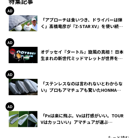
特集記事
「アプローチは食いつき、ドライバーは弾
く」髙橋竜彦が『Z-STAR XV』を使い続け
る理由
オデッセイ『タートル』旋風の真相！ 日本
生まれの新世代ミッドマレットが世界を席
巻
「ステンレスなのは言われないとわからな
い」プロもアマチュアも驚いたHONMA
WEDGEの打感とスピン
「Pxは楽に飛ぶ。Vxは打感がいい。TOUR
Vはカッコいい」アマチュアが選ぶ
HONMA「T//WORLD アイアン」
もっと読む