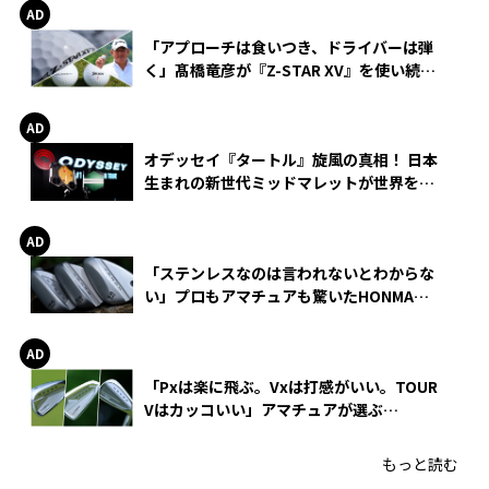
「アプローチは食いつき、ドライバーは弾
く」髙橋竜彦が『Z-STAR XV』を使い続け
る理由
オデッセイ『タートル』旋風の真相！ 日本
生まれの新世代ミッドマレットが世界を席
巻
「ステンレスなのは言われないとわからな
い」プロもアマチュアも驚いたHONMA
WEDGEの打感とスピン
「Pxは楽に飛ぶ。Vxは打感がいい。TOUR
Vはカッコいい」アマチュアが選ぶ
HONMA「T//WORLD アイアン」
もっと読む