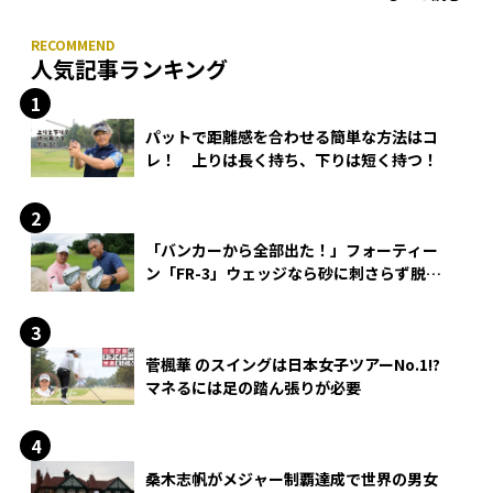
人気記事ランキング
パットで距離感を合わせる簡単な方法はコ
レ！ 上りは長く持ち、下りは短く持つ！
「バンカーから全部出た！」フォーティー
ン「FR-3」ウェッジなら砂に刺さらず脱出
できる？
菅楓華 のスイングは日本女子ツアーNo.1!?
マネるには足の踏ん張りが必要
桑木志帆がメジャー制覇達成で世界の男女