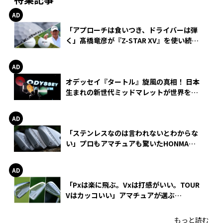
「アプローチは食いつき、ドライバーは弾
く」髙橋竜彦が『Z-STAR XV』を使い続け
る理由
オデッセイ『タートル』旋風の真相！ 日本
生まれの新世代ミッドマレットが世界を席
巻
「ステンレスなのは言われないとわからな
い」プロもアマチュアも驚いたHONMA
WEDGEの打感とスピン
「Pxは楽に飛ぶ。Vxは打感がいい。TOUR
Vはカッコいい」アマチュアが選ぶ
HONMA「T//WORLD アイアン」
もっと読む