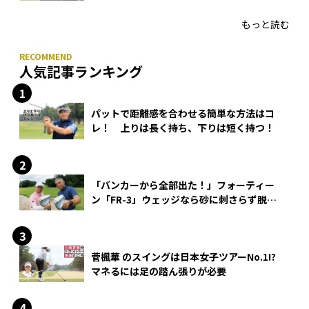
HONMA「T//WORLD アイアン」
もっと読む
人気記事ランキング
パットで距離感を合わせる簡単な方法はコ
レ！ 上りは長く持ち、下りは短く持つ！
「バンカーから全部出た！」フォーティー
ン「FR-3」ウェッジなら砂に刺さらず脱出
できる？
菅楓華 のスイングは日本女子ツアーNo.1!?
マネるには足の踏ん張りが必要