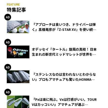
特集記事
「アプローチは食いつき、ドライバーは弾
く」髙橋竜彦が『Z-STAR XV』を使い続け
る理由
オデッセイ『タートル』旋風の真相！ 日本
生まれの新世代ミッドマレットが世界を席
巻
「ステンレスなのは言われないとわからな
い」プロもアマチュアも驚いたHONMA
WEDGEの打感とスピン
「Pxは楽に飛ぶ。Vxは打感がいい。TOUR
Vはカッコいい」アマチュアが選ぶ