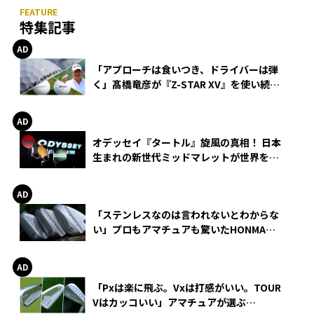
特集記事
「アプローチは食いつき、ドライバーは弾
く」髙橋竜彦が『Z-STAR XV』を使い続け
る理由
オデッセイ『タートル』旋風の真相！ 日本
生まれの新世代ミッドマレットが世界を席
巻
「ステンレスなのは言われないとわからな
い」プロもアマチュアも驚いたHONMA
WEDGEの打感とスピン
「Pxは楽に飛ぶ。Vxは打感がいい。TOUR
Vはカッコいい」アマチュアが選ぶ