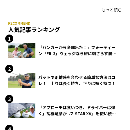
HONMA「T//WORLD アイアン」
もっと読む
人気記事ランキング
「バンカーから全部出た！」フォーティー
ン「FR-3」ウェッジなら砂に刺さらず脱出
できる？
パットで距離感を合わせる簡単な方法はコ
レ！ 上りは長く持ち、下りは短く持つ！
「アプローチは食いつき、ドライバーは弾
く」髙橋竜彦が『Z-STAR XV』を使い続け
る理由