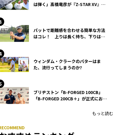
は弾く」髙橋竜彦が『Z-STAR XV』を
使い続ける理由
パットで距離感を合わせる簡単な方法
はコレ！ 上りは長く持ち、下りは短
く持つ！
ウィンダム・クラークのパターはま
た、流行ってしまうのか?
ブリヂストン「B-FORGED 100CB」
「B-FORGED 200CB＋」が正式にお披
露目！ あのアイアンの正体がついに
明らかに！
もっと読む