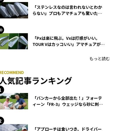
「ステンレスなのは言われないとわか
らない」プロもアマチュアも驚いた
HONMA WEDGEの打感とスピン
「Pxは楽に飛ぶ。Vxは打感がいい。
TOUR Vはカッコいい」アマチュアが選
ぶHONMA「T//WORLD アイアン」
もっと読む
人気記事ランキング
「バンカーから全部出た！」フォーテ
ィーン「FR-3」ウェッジなら砂に刺さ
らず脱出できる？
「アプローチは食いつき、ドライバー