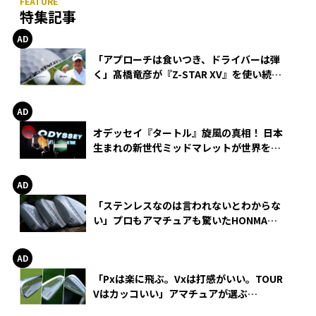
特集記事
「アプローチは食いつき、ドライバーは弾
く」髙橋竜彦が『Z-STAR XV』を使い続け
る理由
オデッセイ『タートル』旋風の真相！ 日本
生まれの新世代ミッドマレットが世界を席
巻
「ステンレスなのは言われないとわからな
い」プロもアマチュアも驚いたHONMA
WEDGEの打感とスピン
「Pxは楽に飛ぶ。Vxは打感がいい。TOUR
Vはカッコいい」アマチュアが選ぶ
HONMA「T//WORLD アイアン」