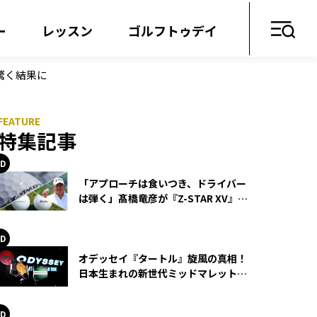
ー
レッスン
ゴルフトゥデイ
驚く結果に
特集記事
「アプローチは食いつき、ドライバー
は弾く」髙橋竜彦が『Z-STAR XV』を
使い続ける理由
オデッセイ『タートル』旋風の真相！
日本生まれの新世代ミッドマレットが
世界を席巻