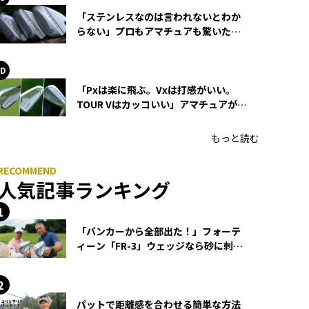
「ステンレスなのは言われないとわか
らない」プロもアマチュアも驚いた
HONMA WEDGEの打感とスピン
「Pxは楽に飛ぶ。Vxは打感がいい。
TOUR Vはカッコいい」アマチュアが選
ぶHONMA「T//WORLD アイアン」
もっと読む
人気記事ランキング
「バンカーから全部出た！」フォーテ
ィーン「FR-3」ウェッジなら砂に刺さ
らず脱出できる？
パットで距離感を合わせる簡単な方法