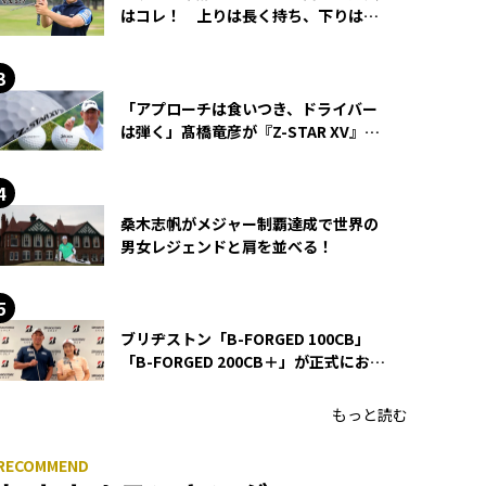
はコレ！ 上りは長く持ち、下りは短
く持つ！
「アプローチは食いつき、ドライバー
は弾く」髙橋竜彦が『Z-STAR XV』を
使い続ける理由
桑木志帆がメジャー制覇達成で世界の
男女レジェンドと肩を並べる！
ブリヂストン「B-FORGED 100CB」
「B-FORGED 200CB＋」が正式にお披
露目！ あのアイアンの正体がついに
明らかに！
もっと読む