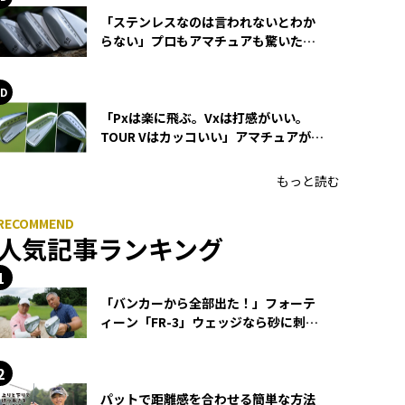
「ステンレスなのは言われないとわか
らない」プロもアマチュアも驚いた
HONMA WEDGEの打感とスピン
「Pxは楽に飛ぶ。Vxは打感がいい。
TOUR Vはカッコいい」アマチュアが選
ぶHONMA「T//WORLD アイアン」
もっと読む
人気記事ランキング
「バンカーから全部出た！」フォーテ
ィーン「FR-3」ウェッジなら砂に刺さ
らず脱出できる？
パットで距離感を合わせる簡単な方法