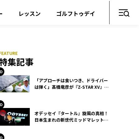
ー
レッスン
ゴルフトゥデイ
特集記事
「アプローチは食いつき、ドライバー
は弾く」髙橋竜彦が『Z-STAR XV』を
使い続ける理由
オデッセイ『タートル』旋風の真相！
日本生まれの新世代ミッドマレットが
世界を席巻