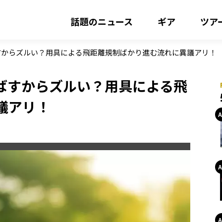
話題のニュース
ギア
ツア
すからズルい？用具による飛距離規制ばかり進む流れに異議アリ！
ばすからズルい？用具による飛
議アリ！