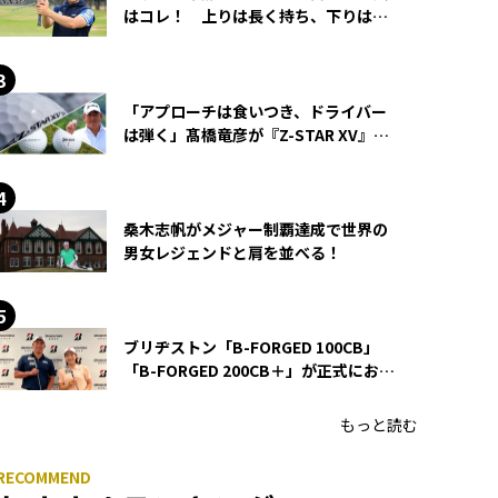
はコレ！ 上りは長く持ち、下りは短
く持つ！
「アプローチは食いつき、ドライバー
は弾く」髙橋竜彦が『Z-STAR XV』を
使い続ける理由
桑木志帆がメジャー制覇達成で世界の
男女レジェンドと肩を並べる！
ブリヂストン「B-FORGED 100CB」
「B-FORGED 200CB＋」が正式にお披
露目！ あのアイアンの正体がついに
明らかに！
もっと読む