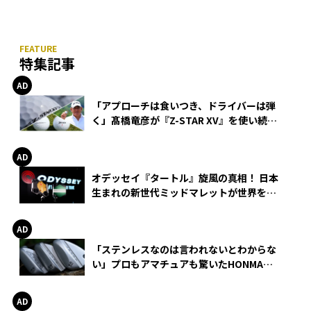
特集記事
「アプローチは食いつき、ドライバーは弾
く」髙橋竜彦が『Z-STAR XV』を使い続け
る理由
オデッセイ『タートル』旋風の真相！ 日本
生まれの新世代ミッドマレットが世界を席
巻
「ステンレスなのは言われないとわからな
い」プロもアマチュアも驚いたHONMA
WEDGEの打感とスピン