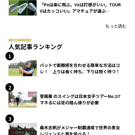
「Pxは楽に飛ぶ。Vxは打感がいい。TOUR
Vはカッコいい」アマチュアが選ぶ
HONMA「T//WORLD アイアン」
もっと読む
人気記事ランキング
パットで距離感を合わせる簡単な方法はコ
レ！ 上りは長く持ち、下りは短く持つ！
菅楓華 のスイングは日本女子ツアーNo.1!?
マネるには足の踏ん張りが必要
桑木志帆がメジャー制覇達成で世界の男女
レジェンドと肩を並べる！