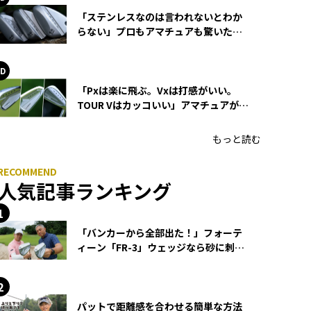
「ステンレスなのは言われないとわか
らない」プロもアマチュアも驚いた
HONMA WEDGEの打感とスピン
「Pxは楽に飛ぶ。Vxは打感がいい。
TOUR Vはカッコいい」アマチュアが選
ぶHONMA「T//WORLD アイアン」
もっと読む
人気記事ランキング
「バンカーから全部出た！」フォーテ
ィーン「FR-3」ウェッジなら砂に刺さ
らず脱出できる？
パットで距離感を合わせる簡単な方法