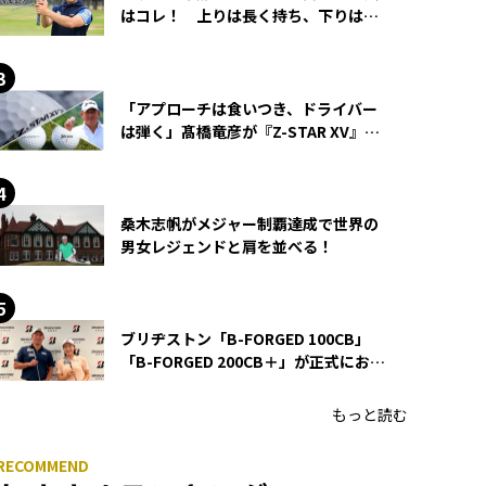
はコレ！ 上りは長く持ち、下りは短
く持つ！
「アプローチは食いつき、ドライバー
は弾く」髙橋竜彦が『Z-STAR XV』を
使い続ける理由
桑木志帆がメジャー制覇達成で世界の
男女レジェンドと肩を並べる！
ブリヂストン「B-FORGED 100CB」
「B-FORGED 200CB＋」が正式にお披
露目！ あのアイアンの正体がついに
明らかに！
もっと読む