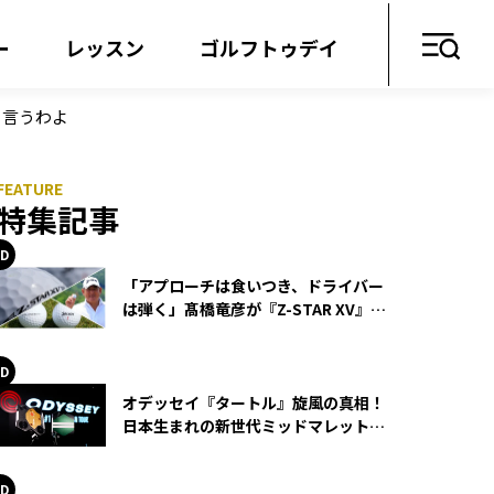
ー
レッスン
ゴルフトゥデイ
リ言うわよ
特集記事
「アプローチは食いつき、ドライバー
は弾く」髙橋竜彦が『Z-STAR XV』を
使い続ける理由
オデッセイ『タートル』旋風の真相！
日本生まれの新世代ミッドマレットが
世界を席巻