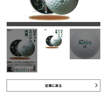
1
記事に戻る
どキ
」と