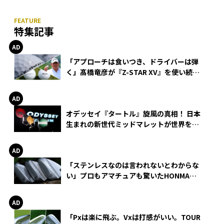
特集記事
「アプローチは食いつき、ドライバーは弾
く」髙橋竜彦が『Z-STAR XV』を使い続け
る理由
オデッセイ『タートル』旋風の真相！ 日本
生まれの新世代ミッドマレットが世界を席
巻
「ステンレスなのは言われないとわからな
い」プロもアマチュアも驚いたHONMA
WEDGEの打感とスピン
「Pxは楽に飛ぶ。Vxは打感がいい。TOUR