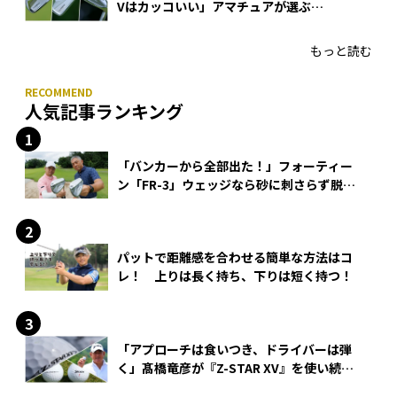
Vはカッコいい」アマチュアが選ぶ
HONMA「T//WORLD アイアン」
もっと読む
人気記事ランキング
「バンカーから全部出た！」フォーティー
ン「FR-3」ウェッジなら砂に刺さらず脱出
できる？
パットで距離感を合わせる簡単な方法はコ
レ！ 上りは長く持ち、下りは短く持つ！
「アプローチは食いつき、ドライバーは弾
く」髙橋竜彦が『Z-STAR XV』を使い続け
る理由