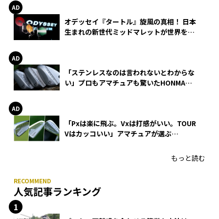
オデッセイ『タートル』旋風の真相！ 日本
生まれの新世代ミッドマレットが世界を席
巻
「ステンレスなのは言われないとわからな
い」プロもアマチュアも驚いたHONMA
WEDGEの打感とスピン
「Pxは楽に飛ぶ。Vxは打感がいい。TOUR
Vはカッコいい」アマチュアが選ぶ
HONMA「T//WORLD アイアン」
もっと読む
人気記事ランキング