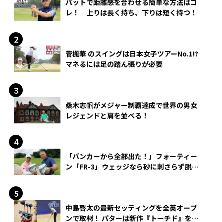
パットで距離感を合わせる簡単な方法はコ
レ！ 上りは長く持ち、下りは短く持つ！
菅楓華 のスイングは日本女子ツアーNo.1!?
マネるには足の踏ん張りが必要
桑木志帆がメジャー制覇達成で世界の男女
レジェンドと肩を並べる！
「バンカーから全部出た！」フォーティー
ン「FR-3」ウェッジなら砂に刺さらず脱出
できる？
中島啓太の最新セッティングを全英オープ
ンで取材！ パターは新作『トーチド』を投