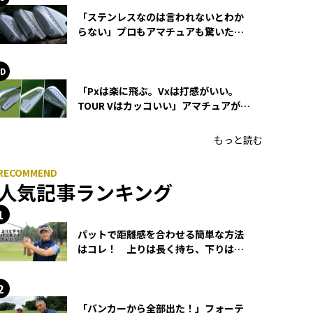
「ステンレスなのは言われないとわか
らない」プロもアマチュアも驚いた
HONMA WEDGEの打感とスピン
「Pxは楽に飛ぶ。Vxは打感がいい。
TOUR Vはカッコいい」アマチュアが選
ぶHONMA「T//WORLD アイアン」
もっと読む
人気記事ランキング
パットで距離感を合わせる簡単な方法
はコレ！ 上りは長く持ち、下りは短
く持つ！
「バンカーから全部出た！」フォーテ