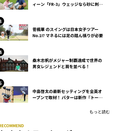
ィーン「FR-3」ウェッジなら砂に刺さ
らず脱出できる？
菅楓華 のスイングは日本女子ツアー
No.1!? マネるには足の踏ん張りが必要
桑木志帆がメジャー制覇達成で世界の
男女レジェンドと肩を並べる！
中島啓太の最新セッティングを全英オ
ープンで取材！ パターは新作『トーチ
ド』を投入
もっと読む