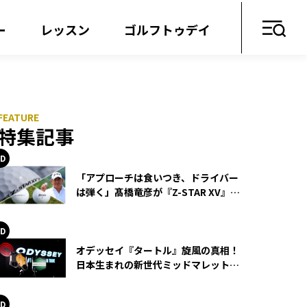
ー
レッスン
ゴルフトゥデイ
特集記事
「アプローチは食いつき、ドライバー
は弾く」髙橋竜彦が『Z-STAR XV』を
使い続ける理由
オデッセイ『タートル』旋風の真相！
日本生まれの新世代ミッドマレットが
世界を席巻