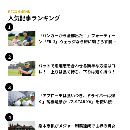
人気記事ランキング
「バンカーから全部出た！」フォーティー
ン「FR-3」ウェッジなら砂に刺さらず脱出
できる？
パットで距離感を合わせる簡単な方法はコ
レ！ 上りは長く持ち、下りは短く持つ！
「アプローチは食いつき、ドライバーは弾
く」髙橋竜彦が『Z-STAR XV』を使い続け
る理由
桑木志帆がメジャー制覇達成で世界の男女