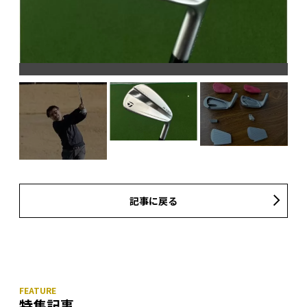
左
デ
記事に戻る
特集記事