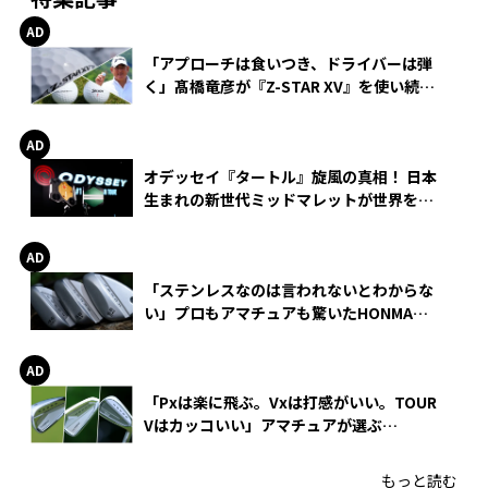
「アプローチは食いつき、ドライバーは弾
く」髙橋竜彦が『Z-STAR XV』を使い続け
る理由
オデッセイ『タートル』旋風の真相！ 日本
生まれの新世代ミッドマレットが世界を席
巻
「ステンレスなのは言われないとわからな
い」プロもアマチュアも驚いたHONMA
WEDGEの打感とスピン
「Pxは楽に飛ぶ。Vxは打感がいい。TOUR
Vはカッコいい」アマチュアが選ぶ
HONMA「T//WORLD アイアン」
もっと読む