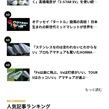
く」髙橋竜彦が『Z-STAR XV』を使い続け
る理由
オデッセイ『タートル』旋風の真相！ 日本
生まれの新世代ミッドマレットが世界を席
巻
「ステンレスなのは言われないとわからな
い」プロもアマチュアも驚いたHONMA
WEDGEの打感とスピン
「Pxは楽に飛ぶ。Vxは打感がいい。TOUR
Vはカッコいい」アマチュアが選ぶ
HONMA「T//WORLD アイアン」
もっと読む
人気記事ランキング