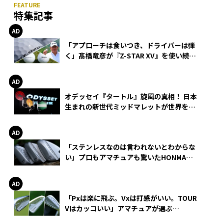
特集記事
「アプローチは食いつき、ドライバーは弾
く」髙橋竜彦が『Z-STAR XV』を使い続け
る理由
オデッセイ『タートル』旋風の真相！ 日本
生まれの新世代ミッドマレットが世界を席
巻
「ステンレスなのは言われないとわからな
い」プロもアマチュアも驚いたHONMA
WEDGEの打感とスピン
「Pxは楽に飛ぶ。Vxは打感がいい。TOUR
Vはカッコいい」アマチュアが選ぶ
HONMA「T//WORLD アイアン」