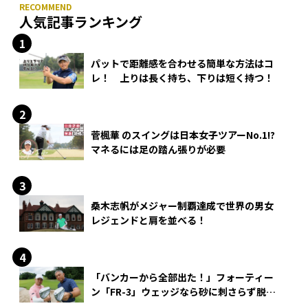
人気記事ランキング
パットで距離感を合わせる簡単な方法はコ
レ！ 上りは長く持ち、下りは短く持つ！
菅楓華 のスイングは日本女子ツアーNo.1!?
マネるには足の踏ん張りが必要
桑木志帆がメジャー制覇達成で世界の男女
レジェンドと肩を並べる！
「バンカーから全部出た！」フォーティー
ン「FR-3」ウェッジなら砂に刺さらず脱出
できる？