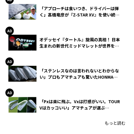
「アプローチは食いつき、ドライバーは弾
く」髙橋竜彦が『Z-STAR XV』を使い続け
る理由
オデッセイ『タートル』旋風の真相！ 日本
生まれの新世代ミッドマレットが世界を席
巻
「ステンレスなのは言われないとわからな
い」プロもアマチュアも驚いたHONMA
WEDGEの打感とスピン
「Pxは楽に飛ぶ。Vxは打感がいい。TOUR
Vはカッコいい」アマチュアが選ぶ
HONMA「T//WORLD アイアン」
もっと読む