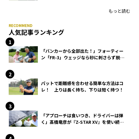
HONMA「T//WORLD アイアン」
もっと読む
人気記事ランキング
「バンカーから全部出た！」フォーティー
ン「FR-3」ウェッジなら砂に刺さらず脱出
できる？
パットで距離感を合わせる簡単な方法はコ
レ！ 上りは長く持ち、下りは短く持つ！
「アプローチは食いつき、ドライバーは弾
く」髙橋竜彦が『Z-STAR XV』を使い続け
る理由