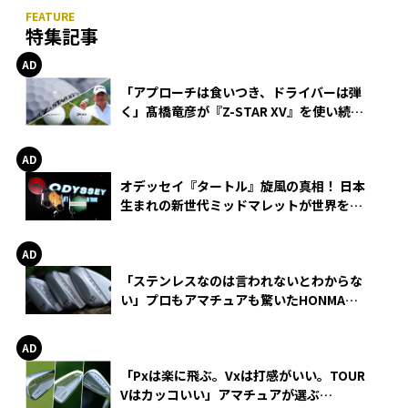
特集記事
「アプローチは食いつき、ドライバーは弾
く」髙橋竜彦が『Z-STAR XV』を使い続け
る理由
オデッセイ『タートル』旋風の真相！ 日本
生まれの新世代ミッドマレットが世界を席
巻
「ステンレスなのは言われないとわからな
い」プロもアマチュアも驚いたHONMA
WEDGEの打感とスピン
「Pxは楽に飛ぶ。Vxは打感がいい。TOUR
Vはカッコいい」アマチュアが選ぶ