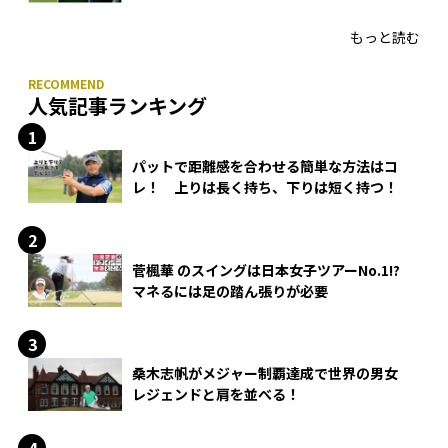
HONMA「T//WORLD アイアン」
もっと読む
人気記事ランキング
パットで距離感を合わせる簡単な方法はコ
レ！ 上りは長く持ち、下りは短く持つ！
菅楓華 のスイングは日本女子ツアーNo.1!?
マネるには足の踏ん張りが必要
桑木志帆がメジャー制覇達成で世界の男女
レジェンドと肩を並べる！