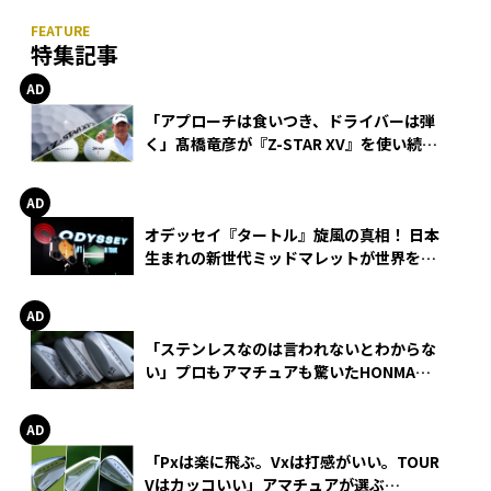
特集記事
「アプローチは食いつき、ドライバーは弾
く」髙橋竜彦が『Z-STAR XV』を使い続け
る理由
オデッセイ『タートル』旋風の真相！ 日本
生まれの新世代ミッドマレットが世界を席
巻
「ステンレスなのは言われないとわからな
い」プロもアマチュアも驚いたHONMA
WEDGEの打感とスピン
「Pxは楽に飛ぶ。Vxは打感がいい。TOUR
Vはカッコいい」アマチュアが選ぶ