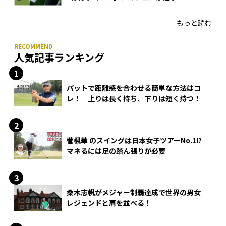
HONMA「T//WORLD アイアン」
もっと読む
人気記事ランキング
パットで距離感を合わせる簡単な方法はコ
レ！ 上りは長く持ち、下りは短く持つ！
菅楓華 のスイングは日本女子ツアーNo.1!?
マネるには足の踏ん張りが必要
桑木志帆がメジャー制覇達成で世界の男女
レジェンドと肩を並べる！