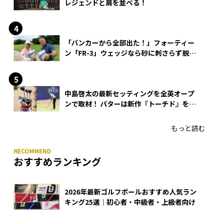
レジェンドと肩を並べる！
「バンカーから全部出た！」フォーティー
ン「FR-3」ウェッジなら砂に刺さらず脱出
できる？
中島啓太の最新セッティングを全英オープ
ンで取材！ パターは新作『トーチド』を投
入
もっと読む
おすすめランキング
2026年最新ゴルフボールおすすめ人気ラン
キング25選｜初心者・中級者・上級者向け