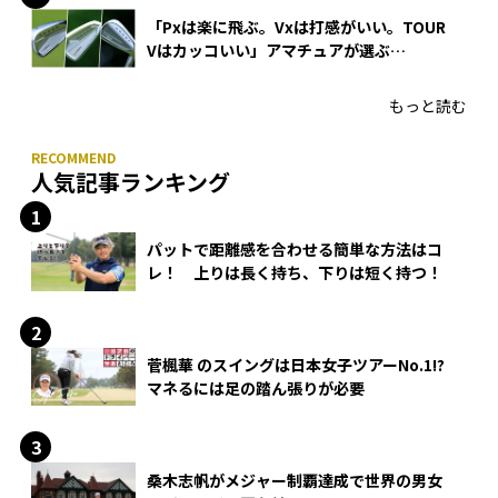
「Pxは楽に飛ぶ。Vxは打感がいい。TOUR
Vはカッコいい」アマチュアが選ぶ
HONMA「T//WORLD アイアン」
もっと読む
人気記事ランキング
パットで距離感を合わせる簡単な方法はコ
レ！ 上りは長く持ち、下りは短く持つ！
菅楓華 のスイングは日本女子ツアーNo.1!?
マネるには足の踏ん張りが必要
桑木志帆がメジャー制覇達成で世界の男女