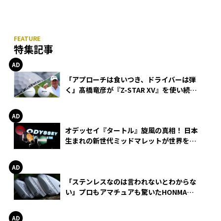
特集記事
1
ウ
「アプローチは食いつき、ドライバーは弾
く」髙橋竜彦が『Z-STAR XV』を使い続け
る理由
オデッセイ『タートル』旋風の真相！ 日本
生まれの新世代ミッドマレットが世界を席
巻
「ステンレスなのは言われないとわからな
い」プロもアマチュアも驚いたHONMA
WEDGEの打感とスピン