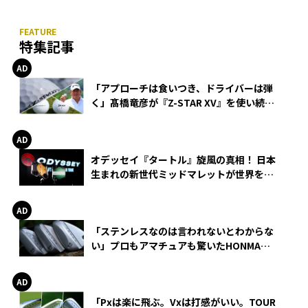
サラ
特集記事
「アプローチは食いつき、ドライバーは弾
く」髙橋竜彦が『Z-STAR XV』を使い続け
る理由
オデッセイ『タートル』旋風の真相！ 日本
生まれの新世代ミッドマレットが世界を席
巻
「ステンレスなのは言われないとわからな
い」プロもアマチュアも驚いたHONMA
WEDGEの打感とスピン
「Pxは楽に飛ぶ。Vxは打感がいい。TOUR