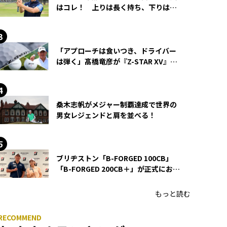
はコレ！ 上りは長く持ち、下りは短
く持つ！
「アプローチは食いつき、ドライバー
は弾く」髙橋竜彦が『Z-STAR XV』を
使い続ける理由
桑木志帆がメジャー制覇達成で世界の
男女レジェンドと肩を並べる！
ブリヂストン「B-FORGED 100CB」
「B-FORGED 200CB＋」が正式にお披
露目！ あのアイアンの正体がついに
明らかに！
もっと読む