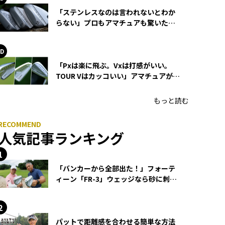
「ステンレスなのは言われないとわか
らない」プロもアマチュアも驚いた
HONMA WEDGEの打感とスピン
「Pxは楽に飛ぶ。Vxは打感がいい。
TOUR Vはカッコいい」アマチュアが選
ぶHONMA「T//WORLD アイアン」
もっと読む
人気記事ランキング
「バンカーから全部出た！」フォーテ
ィーン「FR-3」ウェッジなら砂に刺さ
らず脱出できる？
パットで距離感を合わせる簡単な方法