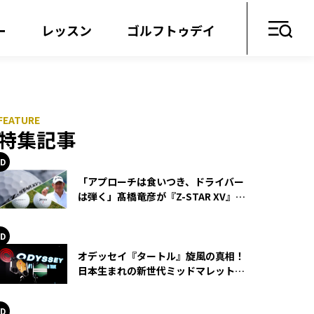
ー
レッスン
ゴルフトゥデイ
？
特集記事
「アプローチは食いつき、ドライバー
は弾く」髙橋竜彦が『Z-STAR XV』を
使い続ける理由
オデッセイ『タートル』旋風の真相！
日本生まれの新世代ミッドマレットが
世界を席巻