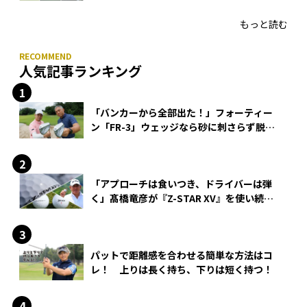
HONMA「T//WORLD アイアン」
もっと読む
人気記事ランキング
「バンカーから全部出た！」フォーティー
ン「FR-3」ウェッジなら砂に刺さらず脱出
できる？
「アプローチは食いつき、ドライバーは弾
く」髙橋竜彦が『Z-STAR XV』を使い続け
る理由
パットで距離感を合わせる簡単な方法はコ
レ！ 上りは長く持ち、下りは短く持つ！