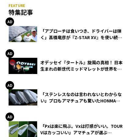
特集記事
「アプローチは食いつき、ドライバーは弾
く」髙橋竜彦が『Z-STAR XV』を使い続け
る理由
オデッセイ『タートル』旋風の真相！ 日本
生まれの新世代ミッドマレットが世界を席
巻
「ステンレスなのは言われないとわからな
い」プロもアマチュアも驚いたHONMA
WEDGEの打感とスピン
「Pxは楽に飛ぶ。Vxは打感がいい。TOUR
Vはカッコいい」アマチュアが選ぶ