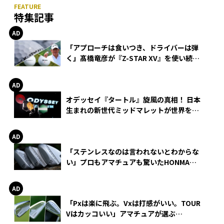
特集記事
「アプローチは食いつき、ドライバーは弾
く」髙橋竜彦が『Z-STAR XV』を使い続け
る理由
オデッセイ『タートル』旋風の真相！ 日本
生まれの新世代ミッドマレットが世界を席
巻
「ステンレスなのは言われないとわからな
い」プロもアマチュアも驚いたHONMA
WEDGEの打感とスピン
「Pxは楽に飛ぶ。Vxは打感がいい。TOUR
Vはカッコいい」アマチュアが選ぶ