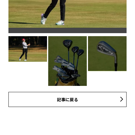
ら入
記事に戻る
コ
が
手