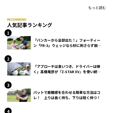
HONMA「T//WORLD アイアン」
もっと読む
人気記事ランキング
「バンカーから全部出た！」フォーティー
ン「FR-3」ウェッジなら砂に刺さらず脱出
できる？
「アプローチは食いつき、ドライバーは弾
く」髙橋竜彦が『Z-STAR XV』を使い続け
る理由
パットで距離感を合わせる簡単な方法はコ
レ！ 上りは長く持ち、下りは短く持つ！