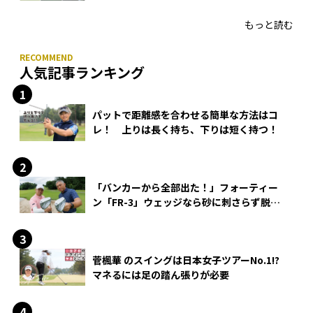
HONMA「T//WORLD アイアン」
もっと読む
人気記事ランキング
パットで距離感を合わせる簡単な方法はコ
レ！ 上りは長く持ち、下りは短く持つ！
「バンカーから全部出た！」フォーティー
ン「FR-3」ウェッジなら砂に刺さらず脱出
できる？
菅楓華 のスイングは日本女子ツアーNo.1!?
マネるには足の踏ん張りが必要