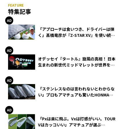
特集記事
「アプローチは食いつき、ドライバーは弾
く」髙橋竜彦が『Z-STAR XV』を使い続け
る理由
オデッセイ『タートル』旋風の真相！ 日本
生まれの新世代ミッドマレットが世界を席
巻
「ステンレスなのは言われないとわからな
い」プロもアマチュアも驚いたHONMA
WEDGEの打感とスピン
「Pxは楽に飛ぶ。Vxは打感がいい。TOUR
Vはカッコいい」アマチュアが選ぶ