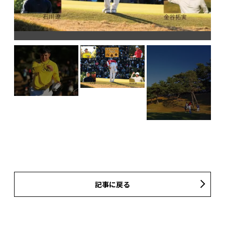
最
石
川
が
記事に戻る