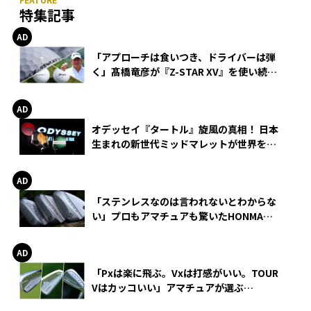
特集記事
「アプローチは食いつき、ドライバーは弾
く」髙橋竜彦が『Z-STAR XV』を使い続け
る理由
オデッセイ『タートル』旋風の真相！ 日本
生まれの新世代ミッドマレットが世界を席
巻
「ステンレスなのは言われないとわからな
い」プロもアマチュアも驚いたHONMA
WEDGEの打感とスピン
「Pxは楽に飛ぶ。Vxは打感がいい。TOUR
Vはカッコいい」アマチュアが選ぶ
HONMA「T//WORLD アイアン」