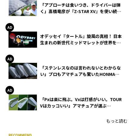
「アプローチは食いつき、ドライバーは弾
く」髙橋竜彦が『Z-STAR XV』を使い続け
る理由
オデッセイ『タートル』旋風の真相！ 日本
生まれの新世代ミッドマレットが世界を席
巻
「ステンレスなのは言われないとわからな
い」プロもアマチュアも驚いたHONMA
WEDGEの打感とスピン
「Pxは楽に飛ぶ。Vxは打感がいい。TOUR
Vはカッコいい」アマチュアが選ぶ
HONMA「T//WORLD アイアン」
もっと読む