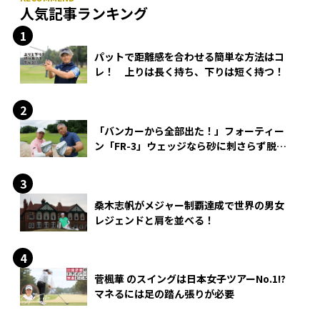
人気記事ランキング
パットで距離感を合わせる簡単な方法はコ
レ！ 上りは長く持ち、下りは短く持つ！
「バンカーから全部出た！」フォーティー
ン「FR-3」ウェッジなら砂に刺さらず脱出
できる？
桑木志帆がメジャー制覇達成で世界の男女
レジェンドと肩を並べる！
菅楓華 のスイングは日本女子ツアーNo.1!?
マネるには足の踏ん張りが必要