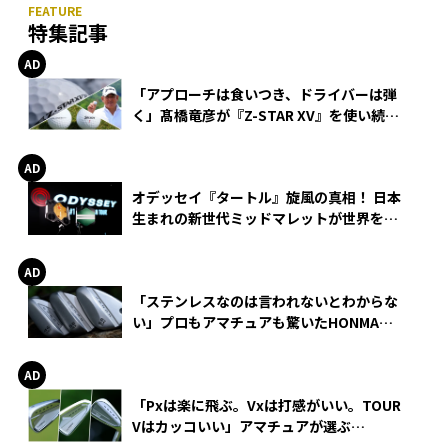
特集記事
「アプローチは食いつき、ドライバーは弾
く」髙橋竜彦が『Z-STAR XV』を使い続け
る理由
オデッセイ『タートル』旋風の真相！ 日本
生まれの新世代ミッドマレットが世界を席
巻
「ステンレスなのは言われないとわからな
い」プロもアマチュアも驚いたHONMA
WEDGEの打感とスピン
「Pxは楽に飛ぶ。Vxは打感がいい。TOUR
Vはカッコいい」アマチュアが選ぶ
HONMA「T//WORLD アイアン」