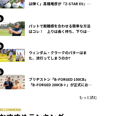
は弾く」髙橋竜彦が『Z-STAR XV』を
使い続ける理由
パットで距離感を合わせる簡単な方法
はコレ！ 上りは長く持ち、下りは短
く持つ！
ウィンダム・クラークのパターはま
た、流行ってしまうのか?
ブリヂストン「B-FORGED 100CB」
「B-FORGED 200CB＋」が正式にお披
露目！ あのアイアンの正体がついに
明らかに！
もっと読む