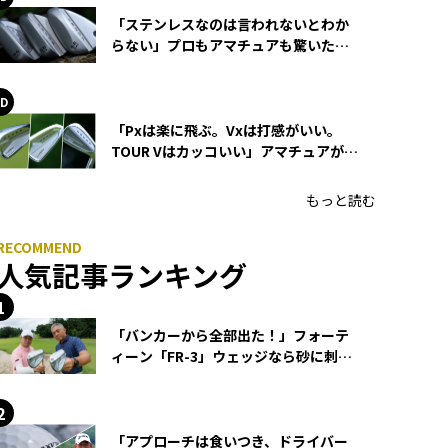
「ステンレスなのは言われないとわか
らない」プロもアマチュアも驚いた
HONMA WEDGEの打感とスピン
「Pxは楽に飛ぶ。Vxは打感がいい。
TOUR Vはカッコいい」アマチュアが選
ぶHONMA「T//WORLD アイアン」
もっと読む
人気記事ランキング
「バンカーから全部出た！」フォーテ
ィーン「FR-3」ウェッジなら砂に刺さ
らず脱出できる？
「アプローチは食いつき、ドライバー