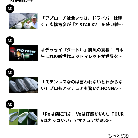
「アプローチは食いつき、ドライバーは弾
く」髙橋竜彦が『Z-STAR XV』を使い続け
る理由
オデッセイ『タートル』旋風の真相！ 日本
生まれの新世代ミッドマレットが世界を席
巻
「ステンレスなのは言われないとわからな
い」プロもアマチュアも驚いたHONMA
WEDGEの打感とスピン
「Pxは楽に飛ぶ。Vxは打感がいい。TOUR
Vはカッコいい」アマチュアが選ぶ
HONMA「T//WORLD アイアン」
もっと読む