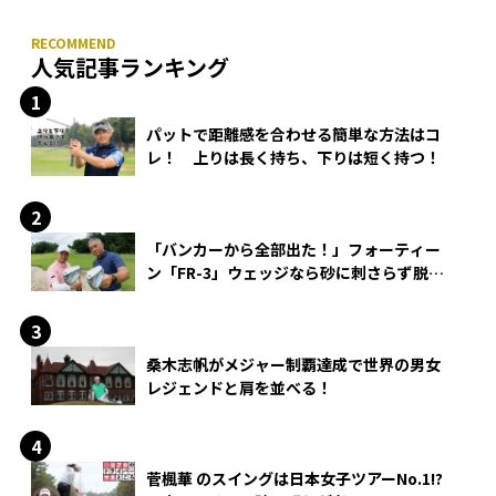
人気記事ランキング
パットで距離感を合わせる簡単な方法はコ
レ！ 上りは長く持ち、下りは短く持つ！
「バンカーから全部出た！」フォーティー
ン「FR-3」ウェッジなら砂に刺さらず脱出
できる？
桑木志帆がメジャー制覇達成で世界の男女
レジェンドと肩を並べる！
菅楓華 のスイングは日本女子ツアーNo.1!?