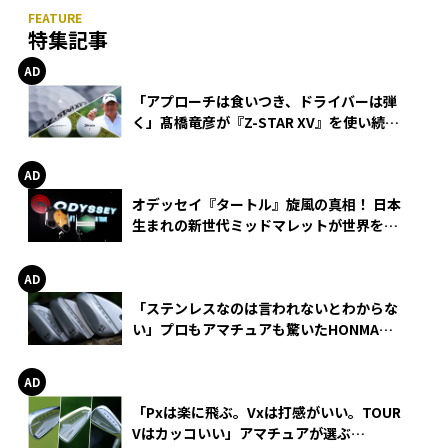
特集記事
「アプローチは食いつき、ドライバーは弾
く」髙橋竜彦が『Z-STAR XV』を使い続け
る理由
オデッセイ『タートル』旋風の真相！ 日本
生まれの新世代ミッドマレットが世界を席
巻
「ステンレスなのは言われないとわからな
い」プロもアマチュアも驚いたHONMA
WEDGEの打感とスピン
「Pxは楽に飛ぶ。Vxは打感がいい。TOUR
Vはカッコいい」アマチュアが選ぶ