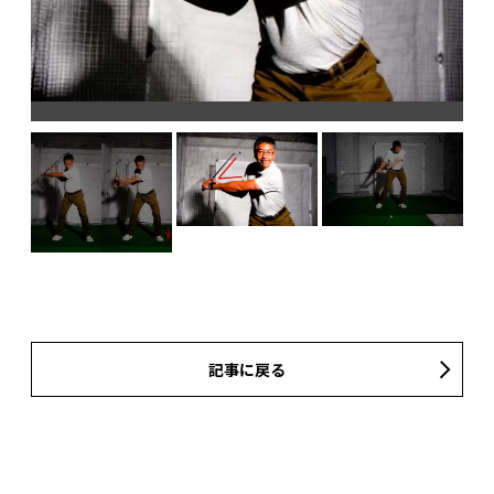
タ
トを
スプ
記事に戻る