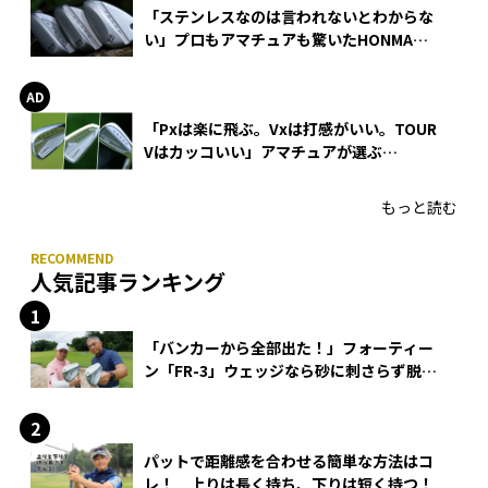
「ステンレスなのは言われないとわからな
い」プロもアマチュアも驚いたHONMA
WEDGEの打感とスピン
「Pxは楽に飛ぶ。Vxは打感がいい。TOUR
Vはカッコいい」アマチュアが選ぶ
HONMA「T//WORLD アイアン」
もっと読む
人気記事ランキング
「バンカーから全部出た！」フォーティー
ン「FR-3」ウェッジなら砂に刺さらず脱出
できる？
パットで距離感を合わせる簡単な方法はコ
レ！ 上りは長く持ち、下りは短く持つ！