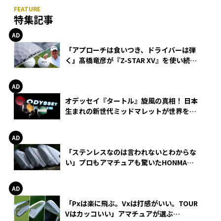
特集記事
「アプローチは食いつき、ドライバーは弾
く」髙橋竜彦が『Z-STAR XV』を使い続け
る理由
オデッセイ『タートル』旋風の真相！ 日本
生まれの新世代ミッドマレットが世界を席
巻
「ステンレスなのは言われないとわからな
い」プロもアマチュアも驚いたHONMA
WEDGEの打感とスピン
「Pxは楽に飛ぶ。Vxは打感がいい。TOUR
Vはカッコいい」アマチュアが選ぶ