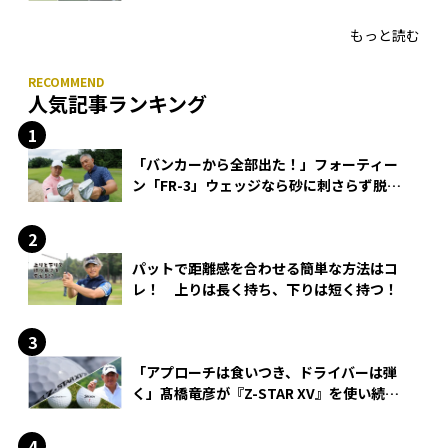
HONMA「T//WORLD アイアン」
もっと読む
人気記事ランキング
「バンカーから全部出た！」フォーティー
ン「FR-3」ウェッジなら砂に刺さらず脱出
できる？
パットで距離感を合わせる簡単な方法はコ
レ！ 上りは長く持ち、下りは短く持つ！
「アプローチは食いつき、ドライバーは弾
く」髙橋竜彦が『Z-STAR XV』を使い続け
る理由