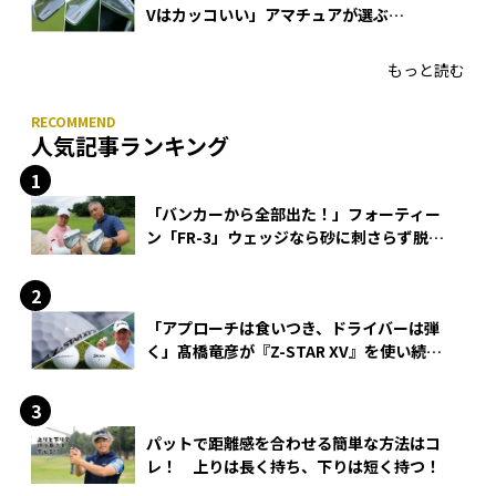
Vはカッコいい」アマチュアが選ぶ
HONMA「T//WORLD アイアン」
もっと読む
人気記事ランキング
「バンカーから全部出た！」フォーティー
ン「FR-3」ウェッジなら砂に刺さらず脱出
できる？
「アプローチは食いつき、ドライバーは弾
く」髙橋竜彦が『Z-STAR XV』を使い続け
る理由
パットで距離感を合わせる簡単な方法はコ
レ！ 上りは長く持ち、下りは短く持つ！