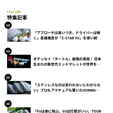
特集記事
「アプローチは食いつき、ドライバーは弾
く」髙橋竜彦が『Z-STAR XV』を使い続け
る理由
オデッセイ『タートル』旋風の真相！ 日本
生まれの新世代ミッドマレットが世界を席
巻
「ステンレスなのは言われないとわからな
い」プロもアマチュアも驚いたHONMA
WEDGEの打感とスピン
「Pxは楽に飛ぶ。Vxは打感がいい。TOUR