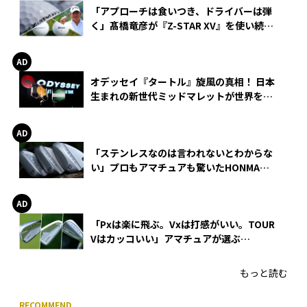
「アプローチは食いつき、ドライバーは弾
く」髙橋竜彦が『Z-STAR XV』を使い続け
る理由
オデッセイ『タートル』旋風の真相！ 日本
生まれの新世代ミッドマレットが世界を席
巻
「ステンレスなのは言われないとわからな
い」プロもアマチュアも驚いたHONMA
WEDGEの打感とスピン
「Pxは楽に飛ぶ。Vxは打感がいい。TOUR
Vはカッコいい」アマチュアが選ぶ
HONMA「T//WORLD アイアン」
もっと読む