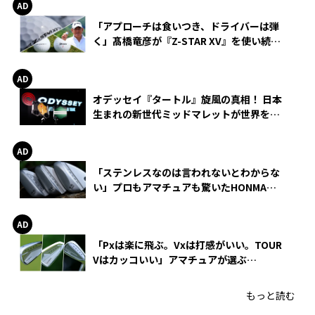
「アプローチは食いつき、ドライバーは弾
く」髙橋竜彦が『Z-STAR XV』を使い続け
る理由
オデッセイ『タートル』旋風の真相！ 日本
生まれの新世代ミッドマレットが世界を席
巻
「ステンレスなのは言われないとわからな
い」プロもアマチュアも驚いたHONMA
WEDGEの打感とスピン
「Pxは楽に飛ぶ。Vxは打感がいい。TOUR
Vはカッコいい」アマチュアが選ぶ
HONMA「T//WORLD アイアン」
もっと読む